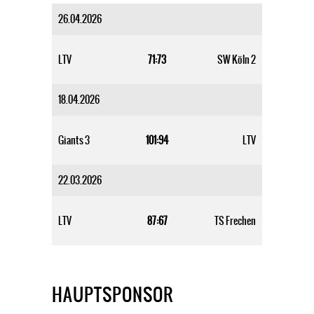
26.04.2026
LTV
71:73
SW Köln 2
18.04.2026
Giants 3
101:94
LTV
22.03.2026
LTV
87:67
TS Frechen
HAUPTSPONSOR