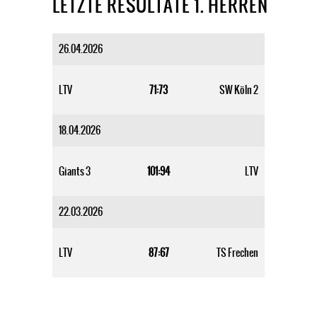
LETZTE RESULTATE 1. HERREN
26.04.2026
LTV
71:73
SW Köln 2
18.04.2026
Giants 3
101:94
LTV
22.03.2026
LTV
87:67
TS Frechen