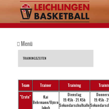
Menü
TRAININGSZEITEN
Team
Trainer
Training
Traini
Dienstag
Donners
"Erste"
Kai
19.45h - 21.45h
19.45h - 
Behrmann/Björn
Sekundarschulhalle
Sekundarsch
Jakob