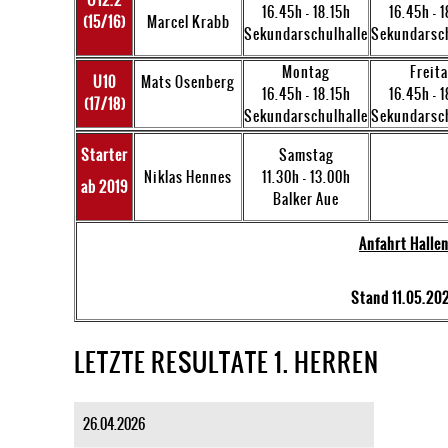
U12.2
16.45h - 18.15h
16.45h - 1
(15/16)
Marcel Krabb
Sekundarschulhalle
Sekundarsch
Montag
Freit
U10
Mats Osenberg
16.45h - 18.15h
16.45h - 1
(17/18)
Sekundarschulhalle
Sekundarsch
Starter
Samstag
Niklas Hennes
11.30h - 13.00h
ab 2019
Balker Aue
Anfahrt Halle
Stand 11.05.20
LETZTE RESULTATE 1. HERREN
26.04.2026