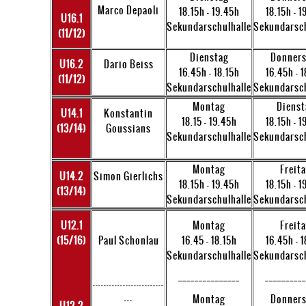
Marco Depaoli
18.15h - 19.45h
18.15h - 1
U16.1
Sekundarschulhalle
Sekundarsch
(11/12)
Dienstag
Donners
U16.2
Dario Beiss
16.45h - 18.15h
16.45h - 1
(11/12)
Sekundarschulhalle
Sekundarsch
Montag
Dienst
U14.1
Konstantin
18.15 - 19.45h
18.15h - 1
(13/14)
Goussians
Sekundarschulhalle
Sekundarsch
Montag
Freit
U14.2
Simon Gierlichs
18.15h - 19.45h
18.15h - 1
(13/14)
Sekundarschulhalle
Sekundarsch
U12.1
Montag
Freit
(15/16)
Paul Schonlau
16.45 - 18.15h
16.45h - 1
Sekundarschulhalle
Sekundarsch
_______________
__________
--------------------------
---
Montag
Donners