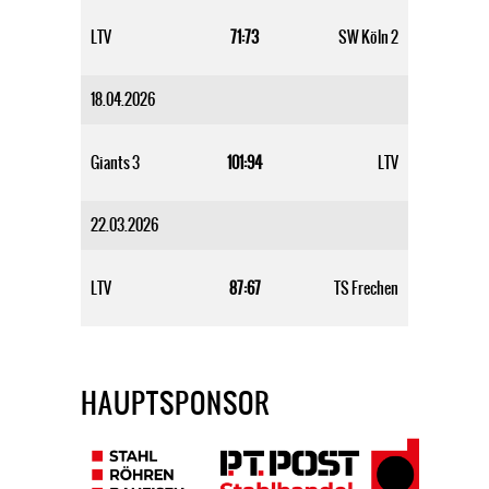
LTV
71:73
SW Köln 2
18.04.2026
Giants 3
101:94
LTV
22.03.2026
LTV
87:67
TS Frechen
HAUPTSPONSOR