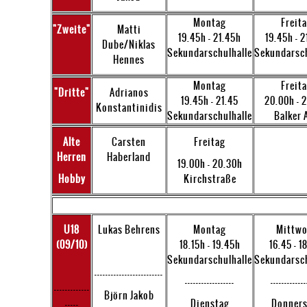
Montag
Freit
"Zweite"
Matti
19.45h - 21.45h
19.45h - 
Dube/Niklas
Sekundarschulhalle
Sekundarsch
Hennes
Montag
Freit
"Dritte"
Adrianos
19.45h - 21.45
20.00h - 
Konstantinidis
Sekundarschulhalle
Balker 
Alte
Carsten
Freitag
Herren
Haberland
19.00h - 20.30h
Hobby
Kirchstraße
U18
Lukas Behrens
Montag
Mittw
(09/10)
18.15h - 19.45h
16.45 - 1
Sekundarschulhalle
Sekundarsch
-------------------------
------------------
-------------
-------------
Björn Jakob
-----
Dienstag
Donners