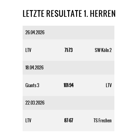
LETZTE RESULTATE 1. HERREN
26.04.2026
LTV
71:73
SW Köln 2
18.04.2026
Giants 3
101:94
LTV
22.03.2026
LTV
87:67
TS Frechen